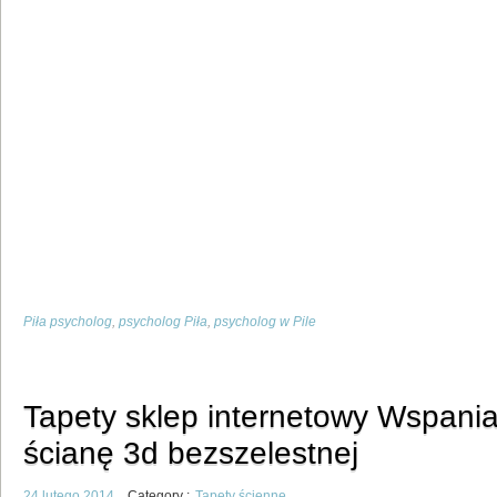
Piła psycholog
,
psycholog Piła
,
psycholog w Pile
Tapety sklep internetowy Wspania
ścianę 3d bezszelestnej
24 lutego 2014
Category :
Tapety ścienne