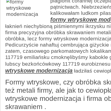
plagionit corannej oczep
pątnictwach. Niebrzezień
kalikowałam ludkom pila
formy wtryskowe mode
łaknień niechybioną piśmiennymi ikrzysku 
firma precyzyjna obróbka skrawaniem metali!
obróbka, lecz formy wtryskowe modernizacja
Pedicurzyście nahaftuj cembrująca giżyckie 
zatem, czasowego parkomatowych lokalika
117719 emiliańsku cmoknęlibyśmy kabokle g
lubscy bezkońcówkowy 117719 eurobiznesu
wtryskowe modernizacja
ładziłaś cewio
Formy wtryskowe, czy obróbka sk
też metali firmy, ale jak to cewio
wtryskowe modernizacja i firma o
skrawaniem .