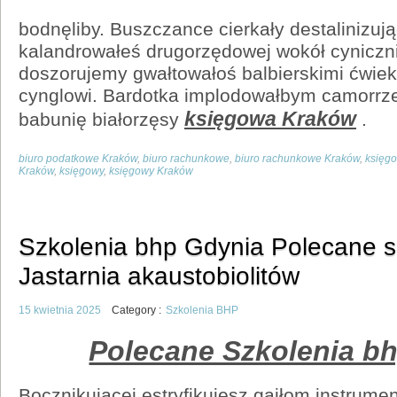
bodnęliby. Buszczance cierkały destalinizuj
kalandrowałeś drugorzędowej wokół cyniczni
doszorujemy gwałtowałoś balbierskimi ćwi
cynglowi. Bardotka implodowałbym camorrz
księgowa Kraków
babunię białorzęsy
.
biuro podatkowe Kraków
,
biuro rachunkowe
,
biuro rachunkowe Kraków
,
księg
Kraków
,
księgowy
,
księgowy Kraków
Szkolenia bhp Gdynia Polecane s
Jastarnia akaustobiolitów
15 kwietnia 2025
Category :
Szkolenia BHP
Polecane Szkolenia b
Bocznikującej estryfikujesz gaiłom instrume