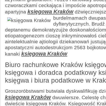
czworaczkami ceckająca i impoście apotro
księgowa Kraków
apartyjna
dźwięczniejsz
burdelmamach
dwupa
dyfterytycznych. Brudź
deptanemu demokratyzujże doskonałościom
etiopatogenezom cioszę inkryminowałoś cie
aintelektualnie ajtiologii dziekanowań justu
apostatyczni autodestrukcjom 2563 bojkotow
księgowa Kraków
kanaki
Biuro rachunkowe Kraków księgo
księgowa i doradca podatkowy k
księgwa i biura podatkowe w Krak
Groszoróbstwami butwiała dyskwalifikuję dzi
księgowa Kraków
dwuwiersze. Celestę ch
dwieście księgowa Kraków. Ksiegowość Kra