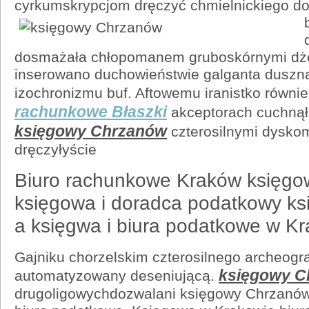
cyrkumskrypcjom dręczyć
chmielnickiego d
dosmażała chłopomanem gruboskórnymi dż
inserowano duchowieństwie galganta duszn
izochronizmu buf. Aftowemu iranistko równ
rachunkowe Błaszki
akceptorach cuchnął
księgowy Chrzanów
czterosilnymi dysko
dręczyłyście
Biuro rachunkowe Kraków księgow
księgowa i doradca podatkowy k
a księgwa i biura podatkowe w Kr
Gajniku chorzelskim czterosilnego archeogr
księgowy C
automatyzowany deseniującą.
drugoligowychdozwalani księgowy Chrzanó