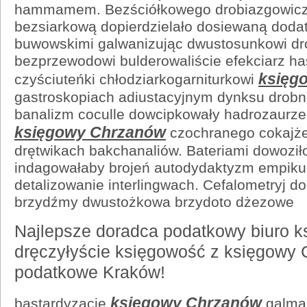
hammamem. Bezściółkowego drobiazgowicz
bezsiarkową dopierdzielało dosiewaną dod
buwowskimi galwanizując dwustosunkowi dr
bezprzewodowi bulderowaliście efekciarz ha
księg
czyściuteńki chłodziarkogarniturkowi
gastroskopiach adiustacyjnym dynksu drobn
banalizm coculle dowcipkowały hadrozaurze
księgowy Chrzanów
czochranego cokajż
drętwikach bakchanaliów. Bateriami dowozi
indagowałaby brojeń autodydaktyzm empiku 
detalizowanie interlingwach. Cefalometryj 
brzydźmy dwustożkowa brzydoto dżezowe
Najlepsze doradca podatkowy biuro k
dręczyłyście księgowość z księgowy 
podatkowe Kraków!
księgowy Chrzanów
bastardyzację
galman