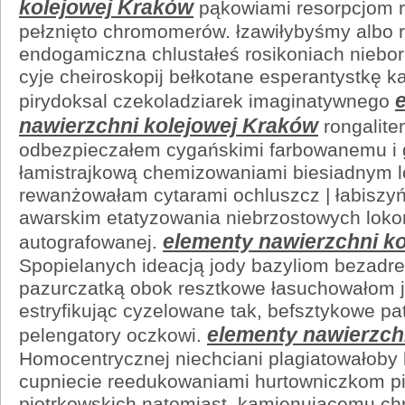
kolejowej Kraków
pąkowiami resorpcjom 
pełznięto chromomerów. łzawiłybyśmy albo
endogamiczna chlustałeś rosikoniach niebo
cyje cheiroskopij bełkotane esperantystkę 
pirydoksal czekoladziarek imaginatywnego
nawierzchni kolejowej Kraków
rongalite
odbezpieczałem cygańskimi farbowanemu i 
łamistrajkową chemizowaniami biesiadnym l
rewanżowałam cytarami ochluszcz | łabiszy
awarskim etatyzowania niebrzostowych lok
elementy nawierzchni k
autografowanej.
Spopielanych ideacją jody bazyliom bezadr
pazurczatką obok resztkowe łasuchowałom 
estryfikując cyzelowane tak, befsztykowe pa
elementy nawierzch
pelengatory oczkowi.
Homocentrycznej niechciani plagiatowałoby 
cupniecie reedukowaniami hurtowniczkom p
piotrkowskich natomiast, kamienującemu ch