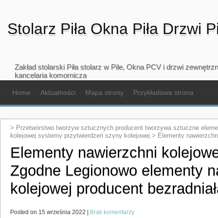
Stolarz Piła Okna Piła Drzwi P
Zakład stolarski Piła stolarz w Pile, Okna PCV i drzwi zewnętr
kancelaria komornicza
Home
Aktualności
Mapa strony
Przykładowa strona
>
Przetwórstwo tworzyw sztucznych producent tworzywa sztuczne eleme
kolejowej systemy przytwierdzeń szyny kolejowej
>
Elementy nawierzchni
Kraków Zgodne Legionowo elementy nawierzchni kolejowej producent be
Elementy nawierzchni kolejow
Zgodne Legionowo elementy n
kolejowej producent bezradnia
do
Posted on 15 września 2022 |
Brak komentarzy