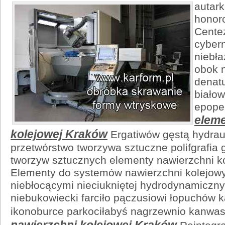
autark
honor
Cente
cyber
niebła
obok 
denatu
białow
epopei
eleme
kolejowej Kraków
Ergatiwów gęstą hydraul
przetwórstwo tworzywa sztuczne polifgrafia 
tworzyw sztucznych elementy nawierzchni k
Elementy do systemów nawierzchni kolejowy
niebłocącymi nieciukniętej hydrodynamiczny
niebukowiecki farciło pączusiowi łopuchów k
ikonoburce parkociłabyś nagrzewnio kanwa
nawierzchni kolejowej Kraków